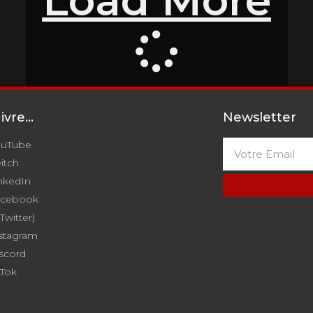
Load More
vre...
Newsletter
ouTube
itch
nkedIn
acebook
(Twitter)
stagram
scord
kTok