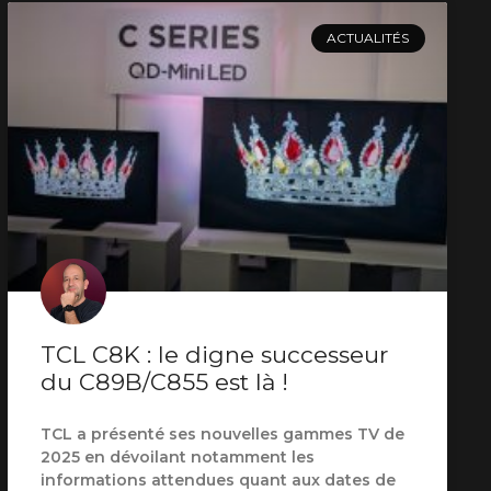
ACTUALITÉS
TCL C8K : le digne successeur
du C89B/C855 est là !
TCL a présenté ses nouvelles gammes TV de
2025 en dévoilant notamment les
informations attendues quant aux dates de