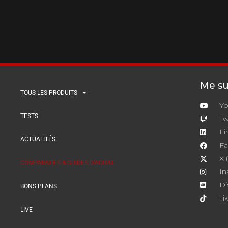
Me sui
TOUS LES PRODUITS
Y
TESTS
Tw
Li
ACTUALITÉS
F
X 
COMPARATIFS & GUIDES D’ACHAT
In
Di
BONS PLANS
Ti
LIVE